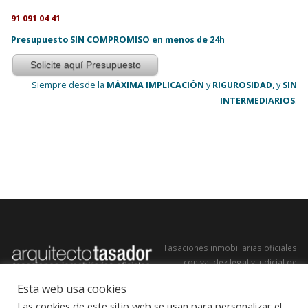
91 091 04 41
Presupuesto SIN COMPROMISO en menos de 24h
Solicite aquí Presupuesto
Siempre desde la
MÁXIMA IMPLICACIÓN
y
RIGUROSIDAD
, y
SIN
INTERMEDIARIOS
.
____________________________________
Tasaciones inmobiliarias oficiales
con validez legal y judicial de
cualquier tipo de edificación y
Esta web usa cookies
suelo, realizadas por peritos
Las cookies de este sitio web se usan para personalizar el
arquitectos tasadores colegiados,